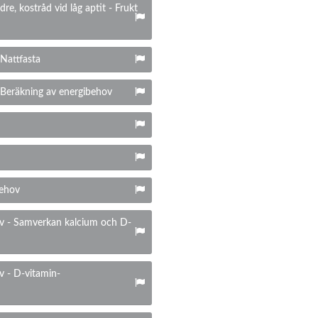
dre, kostråd vid låg aptit - Frukt
 Nattfasta
- Beräkning av energibehov
behov
ov - Samverkan kalcium och D-
v - D-vitamin-