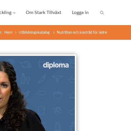
kling
Om Stark Tillväxt
Logga in
r:
Hem
Utbildningskatalog
Nutrition och kostråd för äldre