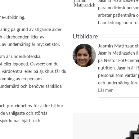
Jasmin Matinzadeh erb
paramedicinsk persona
arbetar patientnära 
ne-utbildning.
handledning inom förb
näring på grund av stigande ålder
Utbildare
h äldreboenden lider av
 av undernäring är mycket stor.
Jasmin Matinzadeh
Jasmin Matinzadeh är 
 som är undersköterska,
på Nestor FoU-center 
st eller logoped. Oavsett om du
nutrition. Jasmin är f
årdcentral eller på sjukhus får du
personal som vårdar 
edömning av en persons
och undernäring före
 undernärd och behöver särskilda
Läs mer
ch proteinbehov för äldre till hur
de vanligaste och största
jukdomar, hjärt- och