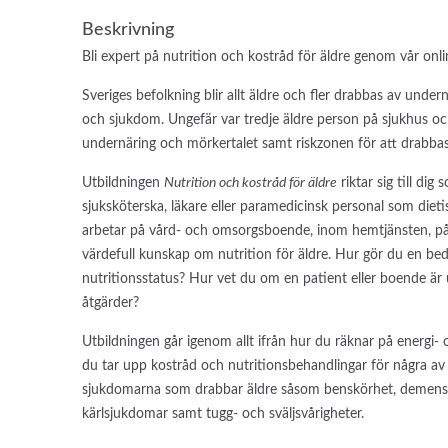
Beskrivning
Bli expert på nutrition och kostråd för äldre genom vår onli
Sveriges befolkning blir allt äldre och fler drabbas av under
och sjukdom. Ungefär var tredje äldre person på sjukhus oc
undernäring och mörkertalet samt riskzonen för att drabbas
Utbildningen
Nutrition och kostråd för äldre
riktar sig till dig
sjuksköterska, läkare eller paramedicinsk personal som dieti
arbetar på vård- och omsorgsboende, inom hemtjänsten, på v
värdefull kunskap om nutrition för äldre. Hur gör du en b
nutritionsstatus? Hur vet du om en patient eller boende är
åtgärder?
Utbildningen går igenom allt ifrån hur du räknar på energi- o
du tar upp kostråd och nutritionsbehandlingar för några av 
sjukdomarna som drabbar äldre såsom benskörhet, demenss
kärlsjukdomar samt tugg- och sväljsvårigheter.