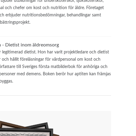
juder utbildningar för undersköterskor, sjuksköterskor,
l och chefer om kost och nutrition för äldre. Företaget
och erbjuder nutritionsbedömningar, behandlingar samt
ättringsprojekt.
 - Dietist inom äldreomsorg
legitimerad dietist. Hon har varit projektledare och dietist
och hållit föreläsningar för vårdpersonal om kost och
örfattare till Sveriges första matbilderbok för anhöriga och
personer med demens. Boken berör hur aptiten kan främjas
byggas.