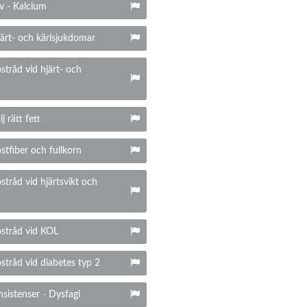
v - Kalcium
järt- och kärlsjukdomar
stråd vid hjärt- och
j rätt fett
stfiber och fullkorn
stråd vid hjärtsvikt och
ostråd vid KOL
ostråd vid diabetes typ 2
nsistenser - Dysfagi