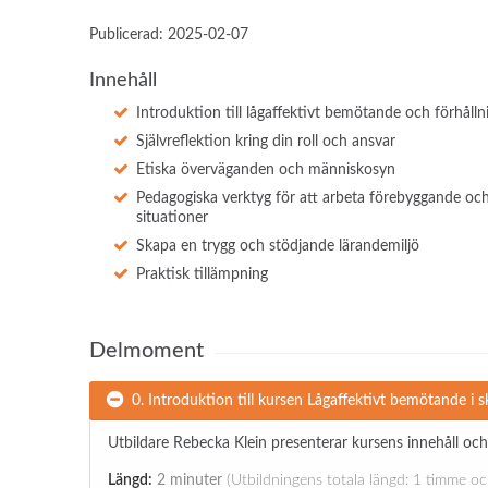
Publicerad: 2025-02-07
Innehåll
Introduktion till lågaffektivt bemötande och förhålln
Självreflektion kring din roll och ansvar
Etiska överväganden och människosyn
Pedagogiska verktyg för att arbeta förebyggande o
situationer
Skapa en trygg och stödjande lärandemiljö
Praktisk tillämpning
Delmoment
0. Introduktion till kursen Lågaffektivt bemötande i s
Utbildare Rebecka Klein presenterar kursens innehåll och
Längd:
2 minuter
(Utbildningens totala längd: 1 timme o