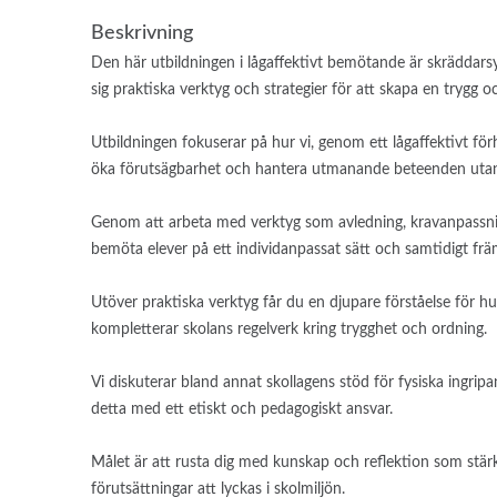
Beskrivning
Den här utbildningen i lågaffektivt bemötande är skräddarsy
sig praktiska verktyg och strategier för att skapa en trygg o
Utbildningen fokuserar på hur vi, genom ett lågaffektivt förh
öka förutsägbarhet och hantera utmanande beteenden utan a
Genom att arbeta med verktyg som avledning, kravanpassnin
bemöta elever på ett individanpassat sätt och samtidigt fr
Utöver praktiska verktyg får du en djupare förståelse för h
kompletterar skolans regelverk kring trygghet och ordning.
Vi diskuterar bland annat skollagens stöd för fysiska ingri
detta med ett etiskt och pedagogiskt ansvar.
Målet är att rusta dig med kunskap och reflektion som stärk
förutsättningar att lyckas i skolmiljön.