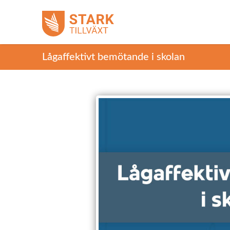
Lågaffektivt bemötande i skolan