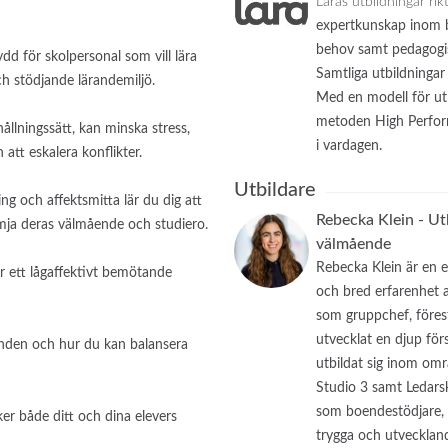
Läras utbildningar rik
expertkunskap inom 
behov samt pedagogis
dd för skolpersonal som vill lära
Samtliga utbildningar
ch stödjande lärandemiljö.
Med en modell för ut
metoden High Perform
ållningssätt, kan minska stress,
i vardagen.
tt eskalera konflikter.
Utbildare
g och affektsmitta lär du dig att
Rebecka Klein - Ut
ämja deras välmående och studiero.
välmående
Rebecka Klein är en 
ur ett lågaffektivt bemötande
och bred erfarenhet 
som gruppchef, föres
utvecklat en djup för
panden och hur du kan balansera
utbildat sig inom om
Studio 3 samt Ledars
som boendestödjare, e
er både ditt och dina elevers
trygga och utveckland