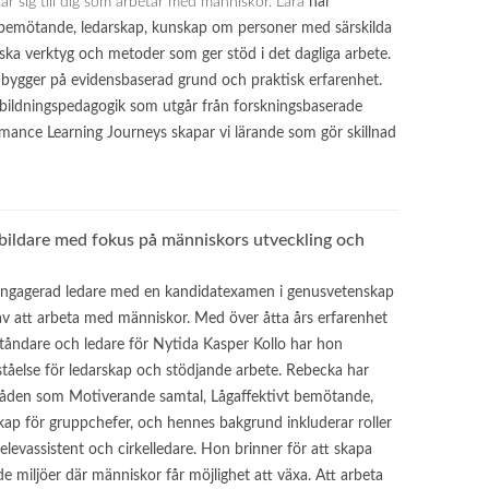
tar sig till dig som arbetar med människor. Lära
har
bemötande, ledarskap, kunskap om personer med särskilda
ka verktyg och metoder som ger stöd i det dagliga arbete.
 bygger på evidensbaserad grund och praktisk erfarenhet.
bildningspedagogik som utgår från forskningsbaserade
ance Learning Journeys skapar vi lärande som gör skillnad
bildare med fokus på människors utveckling och
engagerad ledare med en kandidatexamen i genusvetenskap
av att arbeta med människor. Med över åtta års erfarenhet
tåndare och ledare för Nytida Kasper Kollo har hon
ståelse för ledarskap och stödjande arbete. Rebecka har
råden som Motiverande samtal, Lågaffektivt bemötande,
kap för gruppchefer, och hennes bakgrund inkluderar roller
levassistent och cirkelledare. Hon brinner för att skapa
e miljöer där människor får möjlighet att växa. Att arbeta