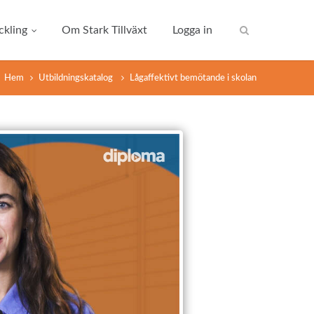
kling
Om Stark Tillväxt
Logga in
Hem
Utbildningskatalog
Lågaffektivt bemötande i skolan