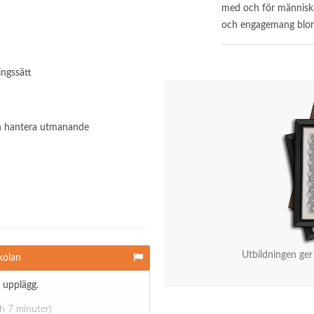
med och för människor
och engagemang blom
ingssätt
ch hantera utmanande
Utbildningen ger
kolan
 upplägg.
ch 7 minuter)