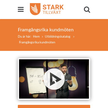
Framgångsrika kundmöten
Du är här:
Hem
Utbildningskatalog
Framgångsrika kundmöten