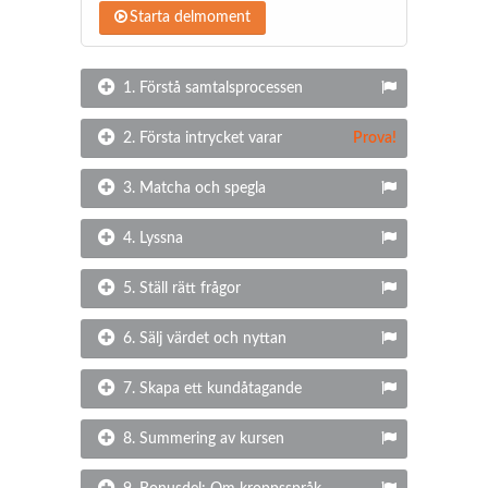
Starta delmoment
1. Förstå samtalsprocessen
2. Första intrycket varar
Prova!
3. Matcha och spegla
4. Lyssna
5. Ställ rätt frågor
6. Sälj värdet och nyttan
7. Skapa ett kundåtagande
8. Summering av kursen