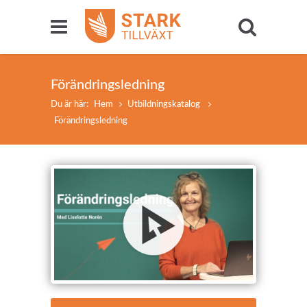
Förändringsledning
Du är här:
Hem
Utbildningskatalog
Förändringsledning