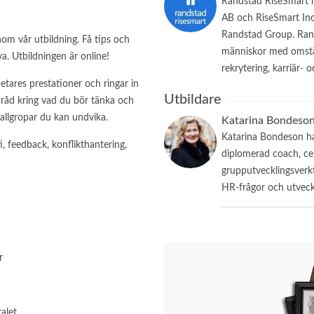
Randstad RiseSmart h
AB och RiseSmart Inc
Randstad Group. Rands
nom vår utbildning. Få tips och
människor med omstäl
va. Utbildningen är online!
rekrytering, karriär- 
etares prestationer och ringar in
Utbildare
 råd kring vad du bör tänka och
fallgropar du kan undvika.
Katarina Bondeson
Katarina Bondeson ha
 feedback, konflikthantering,
diplomerad coach, ce
grupputvecklingsverk
HR-frågor och utveck
r
alet