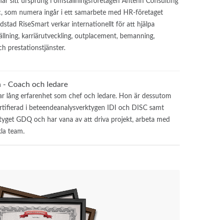
ar sitt ursprung i omställningsföretagen Antenn Consulting
, som numera ingår i ett samarbete med HR-företaget
tad RiseSmart verkar internationellt för att hjälpa
lning, karriärutveckling, outplacement, bemanning,
och prestationstjänster.
 - Coach och ledare
r lång erfarenhet som chef och ledare. Hon är dessutom
rtifierad i beteendeanalysverktygen IDI och DISC samt
tyget GDQ och har vana av att driva projekt, arbeta med
la team.