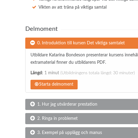
Vikten av att träna på viktiga samtal
Delmoment
0. Introduktion till kursen Det viktiga samtalet
Utbildare Katarina Bondeson presenterar kursens innehå
extramaterial finner du utbildarens PDF.
Längd:
1 minut
(Utbildningens totala längd: 30 minuter)
Starta delmoment
1. Hur jag utvärderar prestation
2. Ringa in problemet
3. Exempel på upplägg och manus