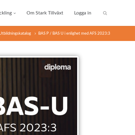
kling
Om Stark Tillväxt
Logga in
Utbildningskatalog
BAS P / BAS U i enlighet med AFS 2023:3