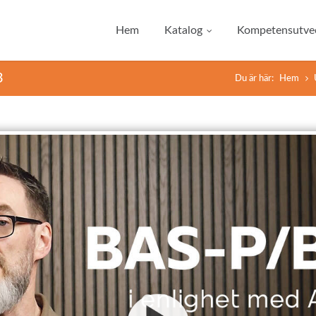
Hem
Katalog
Kompetensutvec
3
Du är här:
Hem