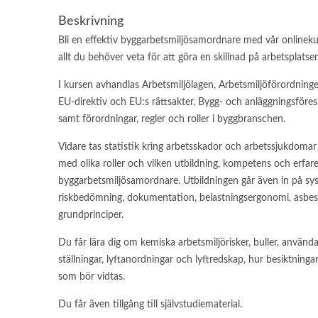
Beskrivning
Bli en effektiv byggarbetsmiljösamordnare med vår onlinek
allt du behöver veta för att göra en skillnad på arbetsplatse
I kursen avhandlas Arbetsmiljölagen, Arbetsmiljöförordningen
EU-direktiv och EU:s rättsakter, Bygg- och anläggningsföre
samt förordningar, regler och roller i byggbranschen.
Vidare tas statistik kring arbetsskador och arbetssjukdomar
med olika roller och vilken utbildning, kompetens och erfare
byggarbetsmiljösamordnare. Utbildningen går även in på sys
riskbedömning, dokumentation, belastningsergonomi, asbes
grundprinciper.
Du får lära dig om kemiska arbetsmiljörisker, buller, använ
ställningar, lyftanordningar och lyftredskap, hur besiktningar
som bör vidtas.
Du får även tillgång till självstudiematerial.