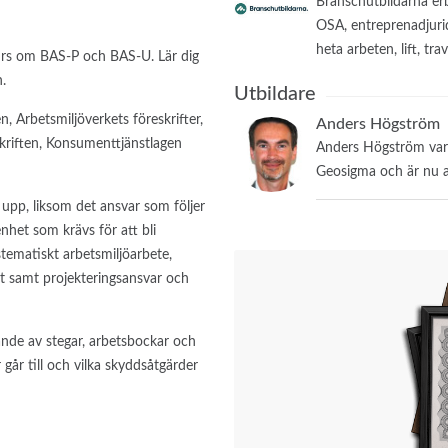
Branschutbildarna er
OSA, entreprenadjuri
heta arbeten, lift, tra
urs om BAS-P och BAS-U. Lär dig
n.
Utbildare
, Arbetsmiljöverkets föreskrifter,
Anders Högström
skriften, Konsumenttjänstlagen
Anders Högström var 
Geosigma och är nu a
 upp, liksom det ansvar som följer
nhet som krävs för att bli
tematiskt arbetsmiljöarbete,
t samt projekteringsansvar och
dande av stegar, arbetsbockar och
 går till och vilka skyddsåtgärder