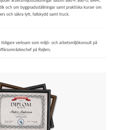
bjuder arbetsmiljöutbildningar såsom Bas-P, Bas-U, BAM,
dik och om byggnadsställningar samt praktiska kurser om
vers och säkra lyft, fallskydd samt truck.
tidigare verksam som miljö- och arbetsmiljökonsult på
ffärsområdeschef på Rejlers.