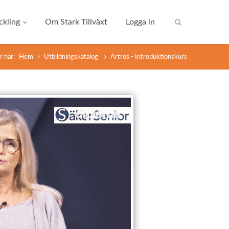
kling
Om Stark Tillväxt
Logga in
r här:
Hem
Utbildningskatalog
Artros - Introduktionskurs