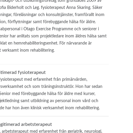
kunskaps- och utbildningsföretag som grundades 2009 av
ofia Biderholt och Leg. fysioterapeut Anna Skaring. Säker
ningar, föreläsningar och konsulttjänster, framförallt inom
on, förflyttningar samt förebyggande hälsa för äldre.
habpersonal i Otago Exercise Programme och seniorer i
nior har anlitats som projektledare inom äldres hälsa samt
klat en hemrehabiliteringsenhet. För närvarande är
t verksamt inom rehabilitering.
itimerad fysioterapeut
fysioterapeut med erfarenhet från primärvården,
ursverksamhet och som träningsinstruktör. Hon har sedan
 Senior med förebyggande hälsa för äldre med kurser,
jektledning samt utbildning av personal inom vård och
e har hon även klinisk verksamhet inom rehabilitering.
Legitimerad arbetsterapeut
. arbetsterapeut med erfarenhet från geriatrik, neurologi,