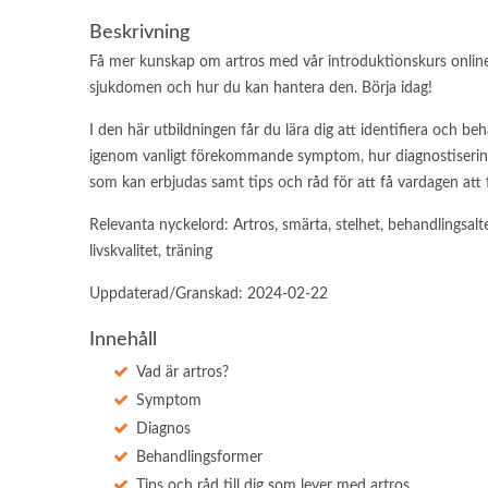
Beskrivning
Få mer kunskap om artros med vår introduktionskurs online.
sjukdomen och hur du kan hantera den. Börja idag!
I den här utbildningen får du lära dig att identifiera och be
igenom vanligt förekommande symptom, hur diagnostisering 
som kan erbjudas samt tips och råd för att få vardagen att f
Relevanta nyckelord: Artros, smärta, stelhet, behandlingsalte
livskvalitet, träning
Uppdaterad/Granskad: 2024-02-22
Innehåll
Vad är artros?
Symptom
Diagnos
Behandlingsformer
Tips och råd till dig som lever med artros