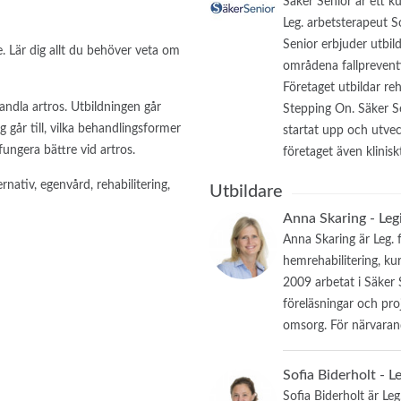
Säker Senior är ett 
Leg. arbetsterapeut S
Senior erbjuder utbild
 Lär dig allt du behöver veta om
områdena fallpreventi
Företaget utbildar re
handla artros. Utbildningen går
Stepping On. Säker Se
går till, vilka behandlingsformer
startat upp och utvec
ungera bättre vid artros.
företaget även klinisk
rnativ, egenvård, rehabilitering,
Utbildare
Anna Skaring - Leg
Anna Skaring är Leg. 
hemrehabilitering, k
2009 arbetat i Säker
föreläsningar och pro
omsorg. För närvarand
Sofia Biderholt - 
Sofia Biderholt är Leg